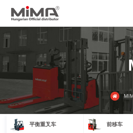
MI
平衡重叉车
前移车