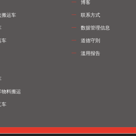
博客
盘搬运车
联系方式
车
数据管理信息
运车
道德守則
滥用报告
车
库物料搬运
叉车