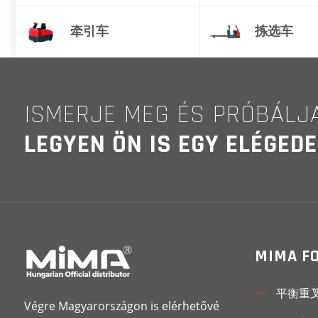
牵引车
拣选车
ISMERJE MEG ÉS PRÓBÁLJA
LEGYEN ÖN IS EGY ELÉGED
MIMA F
平衡重
Végre Magyarországon is elérhetővé