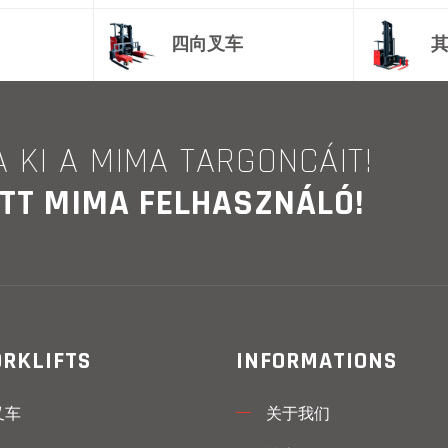
四向叉车
 KI A MIMA TARGONCÁIT!
ETT MIMA FELHASZNÁLÓ!
ORKLIFTS
INFORMATIONS
叉车
关于我们