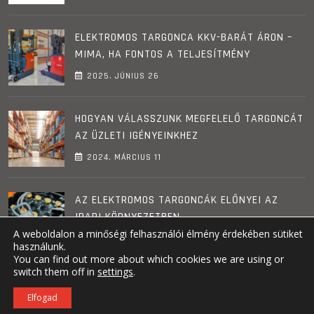
ELEKTROMOS TARGONCA KKV-BARÁT ÁRON –
MIMA, HA FONTOS A TELJESÍTMÉNY
2025. JÚNIUS
26
HOGYAN VÁLASSZUNK MEGFELELŐ TARGONCÁT
AZ ÜZLETI IGÉNYEINKHEZ
2024. MÁRCIUS
11
AZ ELEKTROMOS TARGONCÁK ELŐNYEI AZ
IPARI KÖRNYEZETBEN
A weboldalon a minőségi felhasználói élmény érdekében sütiket
2024. MÁRCIUS
08
használunk.
You can find out more about which cookies we are using or
switch them off in
settings
.
Elfogad
© MiMA.hu - Minden jog fenntartva