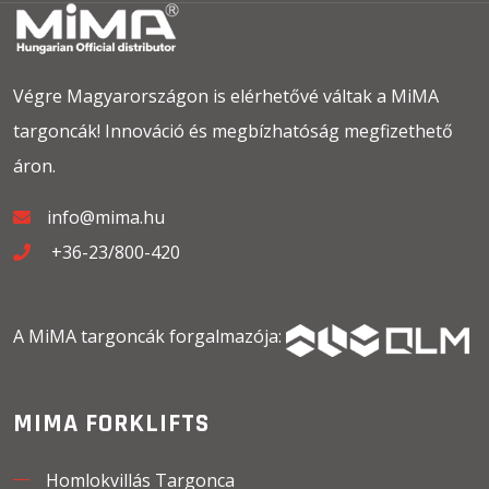
Végre Magyarországon is elérhetővé váltak a MiMA
targoncák! Innováció és megbízhatóság megfizethető
áron.
info@mima.hu
+36-23/800-420
A MiMA targoncák forgalmazója:
MIMA FORKLIFTS
Homlokvillás Targonca